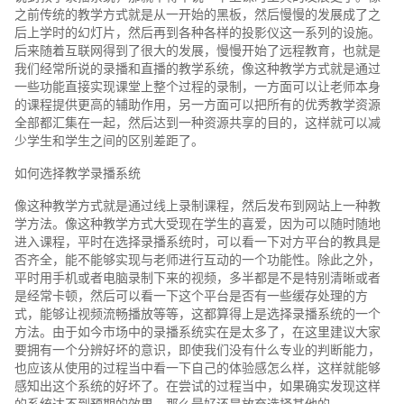
之前传统的教学方式就是从一开始的黑板，然后慢慢的发展成了之
后上学时的幻灯片，然后再到各种各样的投影仪这一系列的设施。
后来随着互联网得到了很大的发展，慢慢开始了远程教育，也就是
我们经常所说的录播和直播的教学系统，像这种教学方式就是通过
一些功能直接实现课堂上整个过程的录制，一方面可以让老师本身
的课程提供更高的辅助作用，另一方面可以把所有的优秀教学资源
全部都汇集在一起，然后达到一种资源共享的目的，这样就可以减
少学生和学生之间的区别差距了。
如何选择教学录播系统
像这种教学方式就是通过线上录制课程，然后发布到网站上一种教
学方法。像这种教学方式大受现在学生的喜爱，因为可以随时随地
进入课程，平时在选择录播系统时，可以看一下对方平台的教具是
否齐全，能不能够实现与老师进行互动的一个功能性。除此之外，
平时用手机或者电脑录制下来的视频，多半都是不是特别清晰或者
是经常卡顿，然后可以看一下这个平台是否有一些缓存处理的方
式，能够让视频流畅播放等等，这都算得上是选择录播系统的一个
方法。由于如今市场中的录播系统实在是太多了，在这里建议大家
要拥有一个分辨好坏的意识，即使我们没有什么专业的判断能力，
也应该从使用的过程当中看一下自己的体验感怎么样，这样就能够
感知出这个系统的好坏了。在尝试的过程当中，如果确实发现这样
的系统达不到预期的效果，那么最好还是放弃选择其他的。