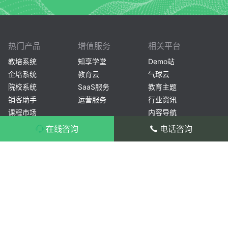
热门产品
增值服务
相关平台
教培系统
知享学堂
Demo站
企培系统
教育云
气球云
院校系统
SaaS服务
教育主题
销客助手
运营服务
行业资讯
课程市场
内容导航
常见问题
在线咨询
电话咨询
产品安装
产品咨询：400-804-1114 转 1
产品使用
售后服务：400-804-1114 转 2/3
开源文化
总部：杭州市滨江区长河街道滨安路1186-
更新日志
1号3幢1201室
分部：北京市海淀区北三环西路32号海淀双
安恒润大厦607
分部：成都市高新区吉瑞五路蜀都中心二期