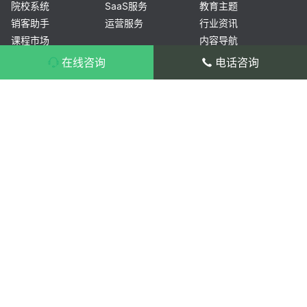
院校系统
SaaS服务
教育主题
销客助手
运营服务
行业资讯
课程市场
内容导航
常见问题
在线咨询
电话咨询
产品安装
产品咨询：400-804-1114 转 1
产品使用
售后服务：400-804-1114 转 2/3
开源文化
总部：杭州市滨江区长河街道滨安路1186-
更新日志
1号3幢1201室
分部：北京市海淀区北三环西路32号海淀双
安恒润大厦607
分部：成都市高新区吉瑞五路蜀都中心二期
1号楼4单元1701
浙公网安备 33010802003864号
©2014-2026 杭州阔知网络科技有限公司 All Rights Reserved.
浙ICP备13006852号
浙B2-20160872