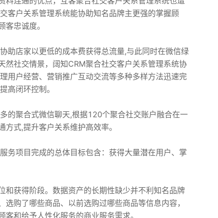
资料连通的优点，互客聚合社交客户关系管理系统也遭
社交客户关系管理系统能协助知名品牌主更强的掌握顾
顾客忠诚度。
于协助店家以更低的成本费获得总流量,与此同时在微信绿
天然社交情景，阔知CRM聚合社交客户关系管理系统协
管理用户经营、营销推广互动交流等多种多样方法迅速完
现提高闭环控制。
多的聚合式微信聊天,根据120个聚合社交账户融合在一
通方式,提升客户关系维护高效率。
一服务项目完成的总体目标包含：获得大量潜在用户、掌
位和获得阶段。数据资产的长期性缺少并不利知名品牌
、选购了哪些商品、以前选购过哪些商品等信息内容，
顾客和给予人性化服务的商业服务需求。