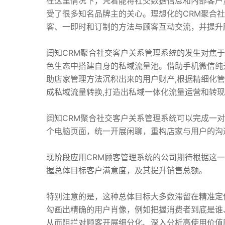
在这里情况下，凭着能将社交数据信息和內部客户
受了很多知名品牌主的关心。理想化的CRM聚合
客、一即时和订制的方法与顾客互动交流，并提升
阔知CRM聚合社交客户关系管理系统的发生对焦
色生态中搭建自身的私域流量池。借助手机微信纯
助店家管理方法沉积出来的用户财产,根据精细化
成私域流量转换,打造出私域一体化流量运营和转
阔知CRM聚合社交客户关系管理系统可以完成一对
个电脑页面，统一开展闲聊，重构店家与用户的沟
现阶段应用CRM顾客管理系统的公司期待根据这
握总体目标客户满意度，及其提升销售总额。
特别注意的是，这种总体目标大多数滞留在精准定
勾画出精确的用户肖像，例如把握消费者到底是谁
从而阻拦对顾客开展细分化、深入分析高使用价值