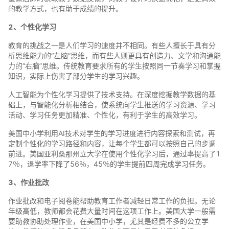
的教学方式，也有助于成绩的提升。
2、个性化学习
教育的挑战之一是人们学习的速度并不相同。有些人擅长于具有分
析思维能力的“左脑”思维，而有些人则更具有创造力、文学和沟通能
力的“右脑”思维。传统教育要求所有的学生按照同一节奏学习和掌握
知识，实际上伤害了部分学生的学习兴趣。
人工智能为个性化学习提供了技术支持。在深度挖掘教学数据的基
础上，与智能化分析相结合，使系统向学生推送的学习资源、学习
活动、学习任务更加精准、个性化，有利于学生的高效学习。
美国中小学利用AI技术对学生的学习进度进行内容探索和测试，再
定制个性化的学习路径和内容，让每个学生都可以按照自己的步调
前进。美国亚利桑那州立大学在使用个性化学习后，通过率提高了1
7％，退学率下降了56％，45％的学生提前四周完成学习任务。
3、作业批改
作业批改和电子阅卷能帮助教育工作者减轻日常工作的负担。无论
年级高低，教师都会花费大量时间在这项工作上。美国大学一般需
要助教协助处理作业，在美国中小学，尤其是经费不多的公立学