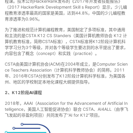
程课。技术公司HackerRank发布的《2017年开发者技能报告》
（2017 HackerRank Development Skill s Report）显示，少儿编
程教育渗透率最高的国家是美国，达到44.8%，中国的少儿编程教
育渗透率为0.96%。
为了推进和规范计算机编程教育，美国制定了多项标准，其中通用
和主流的是CSTA K12 CS Standers（美国计算机教师协会 K12 计
算机教育标准，简称CSTA标准），CSTA标准将K12阶段计算机科
学学习分为3个等级，并对各个等级学生要达到的水平提出了要求，
内容包含了概念（concept）和实践（practice）。
CSTA由美国计算机协会(ACM)在2004年成立，是Computer Scien
ce Teachers Association（计算机科学教师协会）的简称。2011
年、2016年CSTA分别发布了K12阶段计算机科学标准，为美国各
州、地区的学校制定本地化课程大纲提供指导。
2、K12阶段
AI
课程
2018年，AAAI（Association for the Advancement of Artificial In
telligence，美国人工智能促进协会）联合 CSTA、AI4ALL（由李飞
飞发起的非盈利项目）共同发布了“AI for K12”项目。