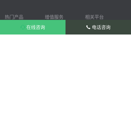
热门产品
增值服务
相关平台
教培系统
知享学堂
Demo站
在线咨询
电话咨询
企培系统
教育云
气球云
院校系统
SaaS服务
教育主题
销客助手
网校主题
行业资讯
课程市场
运营服务
内容导航
常见问题
产品安装
产品咨询：400-804-1114 转 1
产品使用
售后服务：400-804-1114 转 2/3
开源文化
总部：杭州市滨江区长河街道滨安路1186-
更新日志
1号3幢1201室
分部：北京市海淀区北三环西路32号海淀双
安恒润大厦607
分部：成都市高新区吉瑞五路蜀都中心二期
1号楼4单元1701